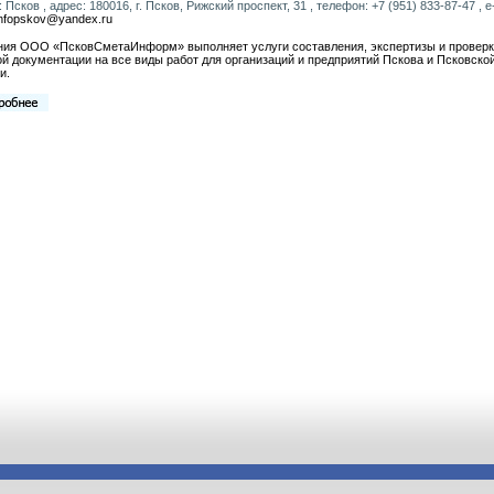
: Псков , адрес: 180016, г. Псков, Рижский проспект, 31 , телефон: +7 (951) 833-87-47 , e-
nfopskov@yandex.ru
ния ООО «ПсковСметаИнформ» выполняет услуги составления, экспертизы и провер
й документации на все виды работ для организаций и предприятий Пскова и Псковско
и.