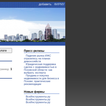
добавить
ФИРМУ
Пресс-релизы
Падение рынка ИЖС
отразилось на планах
домохозяйств
Юридическая поддержка
сделок с недвижимостью в
1
траницу:
Псковской области: как
выбрать эксперта
Продажа и покупка
недвижимости для бизнеса в
Пскове: практические
рекомендации
Новые фирмы
ВсеИнструменты.ру
ВсеИнструменты.ру
ВсеИнструменты.ру