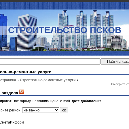
Ы
СТРОИТЕЛЬСТВО ПСКОВ
ельно-ремонтные услуги
 страница
Строительно-ремонтные услуги
Выберите с
 раздела
ировать по:
городу
названию
цене
e-mail
дате добавления
рите регион:
вСметаИнформ