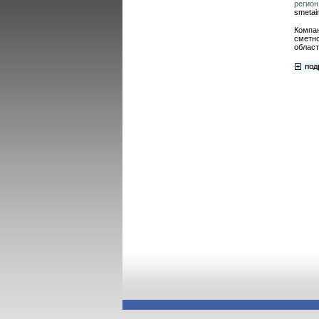
регион
smetai
Компа
сметно
област