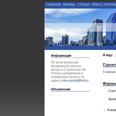
ГЛАВНАЯ
ФИРМЫ
СТАТЬИ
ПРЕСС-РЕЛИЗ
Я ищу:
Информация
По всем вопросам
Строит
касающихся работы
ресурса Строительство
Главная
Псков и добавления в
справочник пишите по
адресу
stroy-portal@list.ru
.
Фирмы
Объявления
Сорт
Выбе
Пско
1.