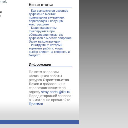
mail:
Новые статьи
Как выявляются скрытые
ки
дефекты в местах
й
примыкания внутренних
перегородок к несущим
конструкциям
Какие параметры
фиксируются при
обследовании скрытых
дефектов в местах опирания
балок на конструкции
Инструмент, который
тормозит работу: когда
выбор влияет на скорость и
бюджет
Информация
По всем вопросам
касающихся работы
ресурса
Строительство
Псков
и добавления в
справочник пишите по
адресу
stroy-portal@list.ru
.
Перед отправкой запроса
внимательно прочитайте
Правила
.