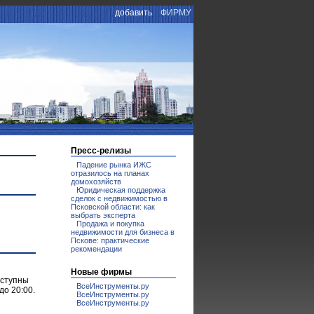
добавить
ФИРМУ
Пресс-релизы
Падение рынка ИЖС
отразилось на планах
домохозяйств
Юридическая поддержка
сделок с недвижимостью в
Псковской области: как
выбрать эксперта
Продажа и покупка
недвижимости для бизнеса в
Пскове: практические
рекомендации
Новые фирмы
оступны
ВсеИнструменты.ру
до 20:00.
ВсеИнструменты.ру
ВсеИнструменты.ру