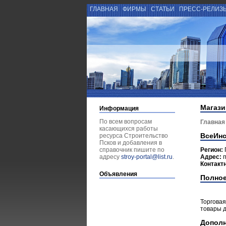
ГЛАВНАЯ
ФИРМЫ
СТАТЬИ
ПРЕСС-РЕЛИЗ
Магази
Информация
По всем вопросам
Главная
касающихся работы
ВсеИнс
ресурса Строительство
Псков и добавления в
справочник пишите по
Регион:
адресу
stroy-portal@list.ru
.
Адрес:
п
Контакт
Объявления
Полное
Торговая
товары дл
Допол